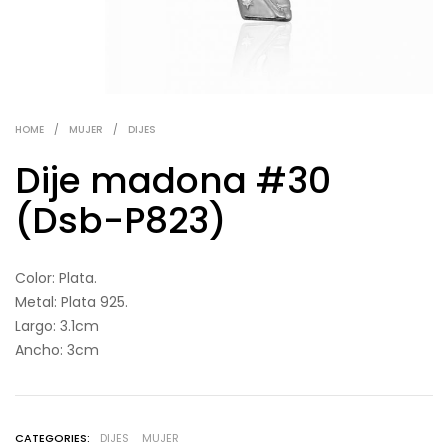
HOME
/
MUJER
/
DIJES
Dije madona #30
(Dsb-P823)
Color: Plata.
Metal: Plata 925.
Largo: 3.1cm
Ancho: 3cm
CATEGORIES:
DIJES
MUJER